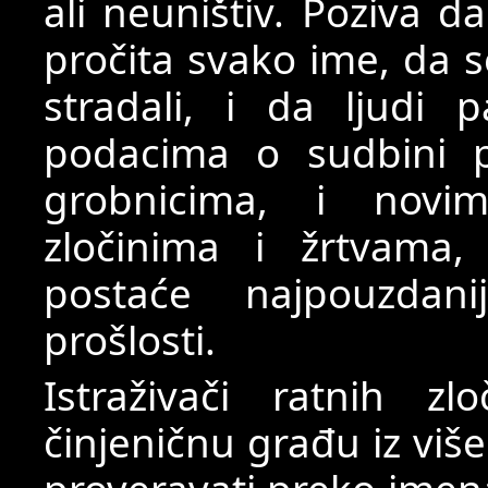
ali neuništiv. Poziva d
pročita svako ime, da s
stradali, i da ljud
podacima o sudbini p
grobnicima, i novi
zločinima i žrtvama
postaće najpouzdan
prošlosti.
Istraživači ratnih zl
činjeničnu građu iz viš